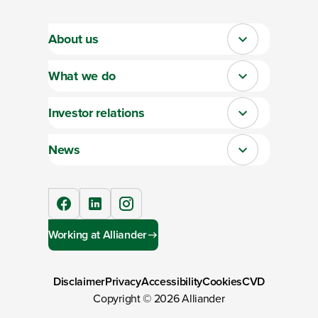
About us
Close
What we do
Close
Investor relations
Close
News
Close
facebook
linkedIn
instagram
Working at Alliander
Disclaimer
Privacy
Accessibility
Cookies
CVD
Copyright ©
2026
Alliander