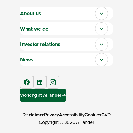
About us
Close
What we do
Close
Investor relations
Close
News
Close
facebook
linkedIn
instagram
Working at Alliander
Disclaimer
Privacy
Accessibility
Cookies
CVD
Copyright ©
2026
Alliander