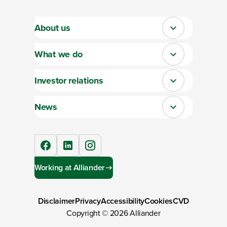
About us
Close
What we do
Close
Investor relations
Close
News
Close
facebook
linkedIn
instagram
Working at Alliander
Disclaimer
Privacy
Accessibility
Cookies
CVD
Copyright ©
2026
Alliander