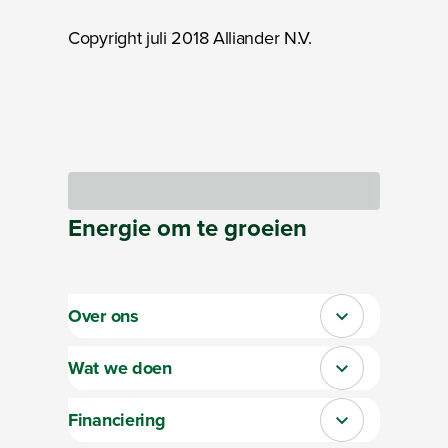
Copyright juli 2018 Alliander N.V.
Bezig met laden
Energie
om te
groeien
Over ons
Sluit section-0
Wat we doen
Sluit section-1
Financiering
Sluit section-2