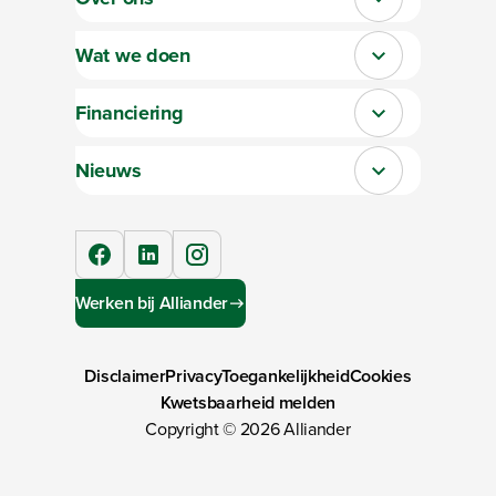
Sluit section-0
Wat we doen
Sluit section-1
Financiering
Sluit section-2
Nieuws
Sluit section-3
facebook
linkedIn
instagram
Werken bij Alliander
Disclaimer
Privacy
Toegankelijkheid
Cookies
Kwetsbaarheid melden
Copyright ©
2026
Alliander