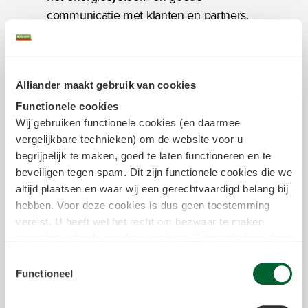
communicatie met klanten en partners.
Onze strategie bestaat uit 7 pijlers met
specifieke doelen en stappen die helpen
Alliander maakt gebruik van cookies
ons om onze doelen voor 2030 te
Functionele cookies
bereiken en zorgen voor een duurzame
Wij gebruiken functionele cookies (en daarmee
energievoorziening in de toekomst. Met
vergelijkbare technieken) om de website voor u
deze strategie versnellen we niet alleen
begrijpelijk te maken, goed te laten functioneren en te
de energietransitie, maar helpen we ook
beveiligen tegen spam. Dit zijn functionele cookies die we
om Nederland in 2050 klimaatneutraal te
altijd plaatsen en waar wij een gerechtvaardigd belang bij
zijn.
hebben. Voor deze cookies is dus geen toestemming
Onze
7 pijlers
vereist. U heeft wel het recht om bezwaar te maken
tegen het gebruik van deze cookies. U kunt dit doen door
in het
cookiestatement
onderin achter de cookienaam op
Toestemmingsselectie
de link "bezwaar maken" te klikken. Meer informatie over
Functioneel
we deze cookies inzetten kun je vinden in
ons
cookiestatement
.