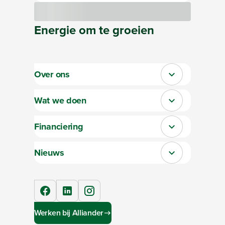
Bezig met laden
Energie
om te
groeien
Over ons
Sluit section-0
Wat we doen
Sluit section-1
Financiering
Sluit section-2
Nieuws
Sluit section-3
facebook
linkedIn
instagram
Werken bij Alliander