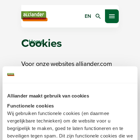
EN
Zoeken
Open menu
Cookies
Home
Voor onze websites alliander.com
en werkenbij.alliander.com maken
wij gebruik van cookies. Alliander
N.V. is
Alliander maakt gebruik van cookies
verwerkingsverantwoordelijke voor
Functionele cookies
(een deel van) de verwerking van
Wij gebruiken functionele cookies (en daarmee
persoonsgegevens via deze
vergelijkbare technieken) om de website voor u
websites. Alliander is uitsluitend
begrijpelijk te maken, goed te laten functioneren en te
beveiligen tegen spam. Dit zijn functionele cookies die we
verantwoordelijk voor (een deel