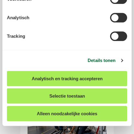
voor Nederland. Tegelijk is er steeds
meer vraag naar professionals, terwijl
Tracking & Analytische cookies
er juist minder beschikbaar zijn. Het
Tevens kunnen wij en onze partners informatie over u
Analytisch
wordt dus moeilijker om genoeg
verzamelen waarbij uw internetgedrag wordt gevolgd
mensen te vinden. Samen met sector-
binnen, en mogelijk ook buiten onze website aan de hand
en ketenpartners werken we aan
Tracking
van unieke identificatoren zoals uw IP-adres. Wij bouwen
oplossingen om voldoende technisch
een persoonlijke profiel op. Hiermee passen wij onze
en digitaal talent te vinden en
website aan op uw voorkeuren. Ook kunnen we zo
behouden.
gerichte advertenties laten zien op basis van uw recente
Details tonen
Lees hoe wij met onze partners
internetgedrag. Meer informatie over de exacte
de instroom van technici en IT-
gegevens, partners en doelen waarvoor wij cookies
specialisten vergroten
Analytisch en tracking accepteren
inzetten kun je vinden in ons
cookiestatement
. Tevens
hebt u de mogelijkheid om uw gegeven toestemming te
allen tijde in te trekken. Dit kunt u doen door onderin op
Selectie toestaan
elke pagina op "Cookievoorkeuren aanpassen" te klikken.
Alleen noodzakelijke cookies
We werken samen met
14 derden
die uw gegevens
kunnen ontvangen en verwerken.