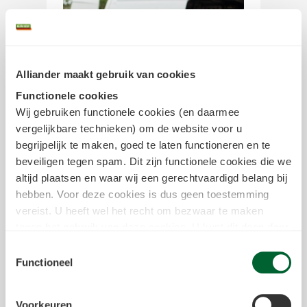
Alliander maakt gebruik van cookies
Functionele cookies
Wij gebruiken functionele cookies (en daarmee
vergelijkbare technieken) om de website voor u
begrijpelijk te maken, goed te laten functioneren en te
beveiligen tegen spam. Dit zijn functionele cookies die we
Samen met technici en
altijd plaatsen en waar wij een gerechtvaardigd belang bij
hebben. Voor deze cookies is dus geen toestemming
IT-specialisten
vereist. U heeft wel het recht om bezwaar te maken
De energietransitie gaat steeds sneller.
tegen het gebruik van deze cookies. U kunt dit doen door
Daardoor wordt onze opgave ook
in het
cookiestatement
onderin achter de cookienaam op
Toestemmingsselectie
groter. Samen met technici en
de link "bezwaar maken" te klikken. Meer informatie over
Functioneel
IT‑specialisten werken wij aan een
we deze cookies inzetten kun je vinden in
toekomstbestendig energiesysteem
ons
cookiestatement
.
Voorkeuren