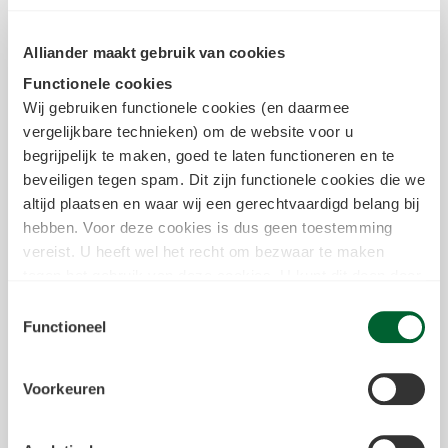
Alliander maakt gebruik van cookies
Functionele cookies
Wij gebruiken functionele cookies (en daarmee
vergelijkbare technieken) om de website voor u
Apeldoorn
begrijpelijk te maken, goed te laten functioneren en te
Laan van de Ram 86
beveiligen tegen spam. Dit zijn functionele cookies die we
Toon meer informatie
altijd plaatsen en waar wij een gerechtvaardigd belang bij
hebben. Voor deze cookies is dus geen toestemming
vereist. U heeft wel het recht om bezwaar te maken
tegen het gebruik van deze cookies. U kunt dit doen door
in het
cookiestatement
onderin achter de cookienaam op
Toestemmingsselectie
de link "bezwaar maken" te klikken. Meer informatie over
Functioneel
we deze cookies inzetten kun je vinden in
ons
cookiestatement
.
Voorkeuren
Tracking & Analytische cookies
Apeldoorn
Tevens kunnen wij en onze partners informatie over u