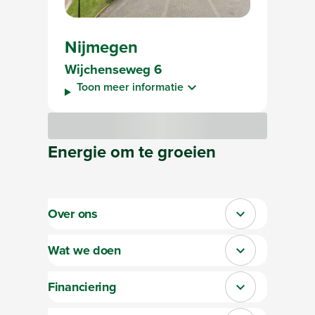
Nijmegen
Wijchenseweg 6
Toon meer informatie
Bezig met laden
Energie
om te
groeien
Over ons
Sluit section-0
Wat we doen
Sluit section-1
Financiering
Sluit section-2