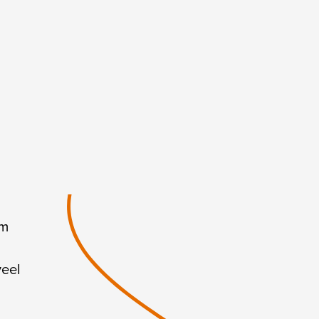
om
eel