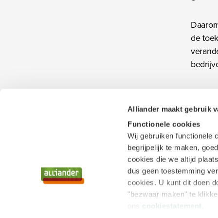
Daarom
de toek
verande
bedrij
Om ene
beleid 
Alliander maakt gebruik 
overhe
Functionele cookies
uit waa
Wij gebruiken functionele
en kij
begrijpelijk te maken, goed
stap v
cookies die we altijd plaa
kan bli
dus geen toestemming vere
cookies. U kunt dit doen d
"bezwaar maken" te klikken
Bezig met laden
Bezig m
De
ons
cookiestatement
.