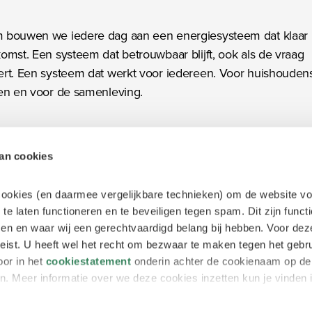
 bouwen we iedere dag aan een energiesysteem dat klaar i
omst. Een systeem dat betrouwbaar blijft, ook als de vraag
rt. Een systeem dat werkt voor iedereen. Voor huishoudens
ven en voor de samenleving.
rgie voor iedereen bereikbaar te houden, brengen we kenn
en praktijk samen. Samen met onze klanten, partners en
van cookies
den zoeken we naar slimme oplossingen. We breiden het n
r dat nodig is, benutten de bestaande capaciteit slimmer, i
 cookies (en daarmee vergelijkbare technieken) om de website vo
ken vooruit naar de vraag van morgen. Zo bouwen en beher
 te laten functioneren en te beveiligen tegen spam. Dit zijn funct
oor stap een toekomstbestendig energiesysteem. Zodat ied
tsen en waar wij een gerechtvaardigd belang bij hebben. Voor dez
jven rekenen op energie, nu en in de toekomst.
ist. U heeft wel het recht om bezwaar te maken tegen het gebr
oor in het
cookiestatement
onderin achter de cookienaam op de 
. Meer informatie over we deze cookies inzetten kun je vinden 
et laden