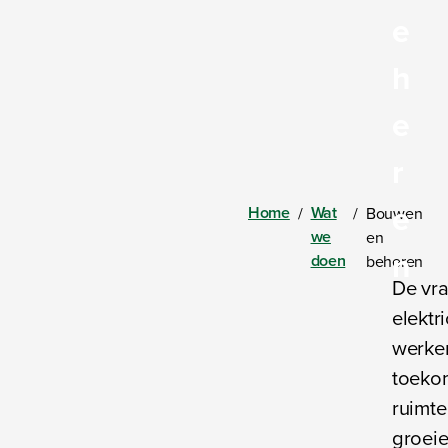
e
h
e
r
e
Home
Wat
/
/
Bouwen
we
en
n
doen
beheren
De vra
elektr
werken
toeko
ruimt
groei