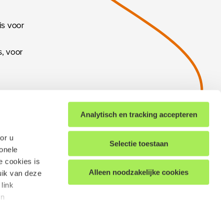
s voor
, voor
is,
Analytisch en tracking accepteren
etwerk
nnoveren
or u
Selectie toestaan
en we
ionele
ereen
e cookies is
Alleen noodzakelijke cookies
uik van deze
link
in