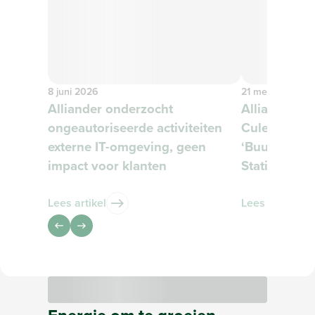
8 juni 2026
21 mei 2026
Alliander onderzocht
Alliander e
ongeautoriseerde activiteiten
Culemborg s
externe IT-omgeving, geen
‘Buurtbudget
impact voor klanten
Stationskwar
Lees artikel
Lees artikel
Lees artikel over Alliander onderzocht ongeautorisee
Lees artikel o
Bezig met laden