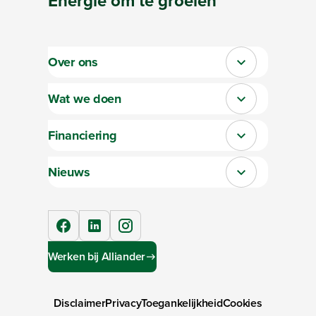
Energie
om te
groeien
Over ons
Sluit section-0
Wat we doen
Sluit section-1
Financiering
Sluit section-2
Nieuws
Sluit section-3
facebook
linkedIn
instagram
Werken bij Alliander
Disclaimer
Privacy
Toegankelijkheid
Cookies