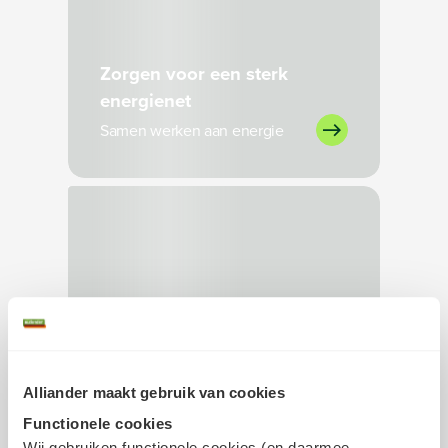
Zorgen voor een sterk
energienet
Samen werken aan energie
Bezig met laden
Alliander maakt gebruik van cookies
De energietransitie in
Functionele cookies
beweging
Wij gebruiken functionele cookies (en daarmee