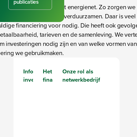
publicaties
der investeert volop in het energienet. Zo zorgen we
lijven wonen, werken en verduurzamen. Daar is veel
ldige financiering voor nodig. Die heeft ook gevolg
etaalbaarheid, tarieven en de samenleving. We verte
 investeringen nodig zijn en van welke vormen van
iering we gebruikmaken.
Informatie voor
Het belang van
Onze rol als
investeerders
financiering
netwerkbedrijf