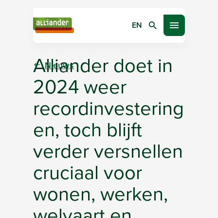
EN
Zoeken
Open menu
Alliander doet in
Nieuws
2024 weer
recordinvestering
en, toch blijft
verder versnellen
cruciaal voor
wonen, werken,
welvaart en