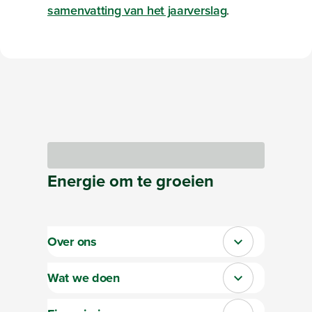
samenvatting van het jaarverslag
.
Bezig met laden
Energie
om te
groeien
Over ons
Sluit section-0
Wat we doen
Sluit section-1