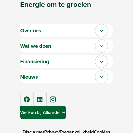
Energie
om te
groeien
Over ons
Sluit section-0
Wat we doen
Sluit section-1
Financiering
Sluit section-2
Nieuws
Sluit section-3
facebook
linkedIn
instagram
Werken bij Alliander
Disclaimer
Privacy
Toegankelijkheid
Cookies