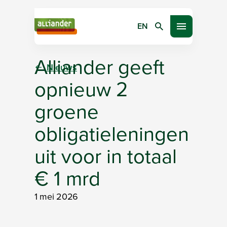
EN
Zoeken
Open menu
Alliander geeft
Nieuws
opnieuw 2
groene
obligatieleningen
uit voor in totaal
€ 1 mrd
1 mei 2026