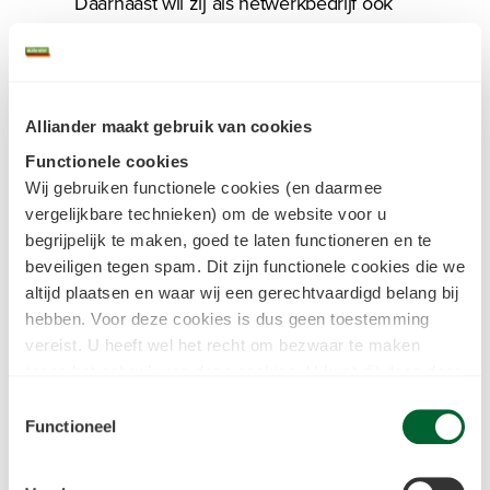
Daarnaast wil zij als netwerkbedrijf ook
vanuit de eigen bedrijfsvoering bijdragen
aan verduurzaming. Met de uitgifte van
de nieuwe Green Bonds heeft het
netwerkbedrijf opnieuw vele duurzame
Alliander maakt gebruik van cookies
investeerders aan zich kunnen binden.
Functionele cookies
De twee obligatieleningen van elk € 500
Wij gebruiken functionele cookies (en daarmee
miljoen hebben een looptijd van 5 jaar
vergelijkbare technieken) om de website voor u
en 10 jaar en een couponrente van
begrijpelijk te maken, goed te laten functioneren en te
respectievelijk 3,25 % en 3,75%.
beveiligen tegen spam. Dit zijn functionele cookies die we
altijd plaatsen en waar wij een gerechtvaardigd belang bij
hebben. Voor deze cookies is dus geen toestemming
Oplopende investeringen
vereist. U heeft wel het recht om bezwaar te maken
tegen het gebruik van deze cookies. U kunt dit doen door
in het
cookiestatement
onderin achter de cookienaam op
Alliander investeert de komende jaren
Toestemmingsselectie
de link "bezwaar maken" te klikken. Meer informatie over
Functioneel
meer dan € 2,2 miljard per jaar om het
we deze cookies inzetten kun je vinden in
energiesysteem toekomstbestendig te
ons
cookiestatement
.