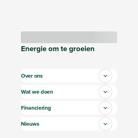
Bezig met laden
Energie
om te
groeien
Over ons
Sluit section-0
Wat we doen
Sluit section-1
Financiering
Sluit section-2
Nieuws
Sluit section-3