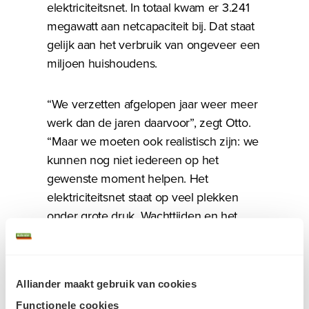
elektriciteitsnet. In totaal kwam er 3.241
megawatt aan netcapaciteit bij. Dat staat
gelijk aan het verbruik van ongeveer een
miljoen huishoudens.
“We verzetten afgelopen jaar weer meer
werk dan de jaren daarvoor”, zegt Otto.
“Maar we moeten ook realistisch zijn: we
kunnen nog niet iedereen op het
gewenste moment helpen. Het
elektriciteitsnet staat op veel plekken
onder grote druk. Wachttijden en het
aantal aanvragen op de wachtlijst lopen
nog steeds op. Dat zorgt voor
onzekerheid bij ondernemers en steeds
Alliander maakt gebruik van cookies
vaker ook bij consumenten. Daar zijn en
Functionele cookies