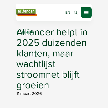
EN
Zoeken
Open menu
Alliander helpt in
Nieuws
2025 duizenden
klanten, maar
wachtlijst
stroomnet blijft
groeien
11 maart 2026