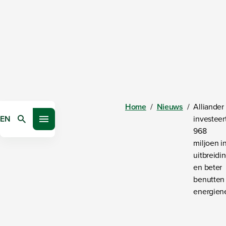
Home
/
Nieuws
/
Alliander
EN
investeer
Zoeken
Open menu
968
miljoen i
uitbreidi
en beter
benutten
energien