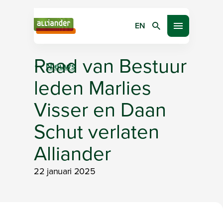
EN
Zoeken
Open menu
Raad van Bestuur
Nieuws
leden Marlies
Visser en Daan
Schut verlaten
Alliander
22 januari 2025
Bezig met laden