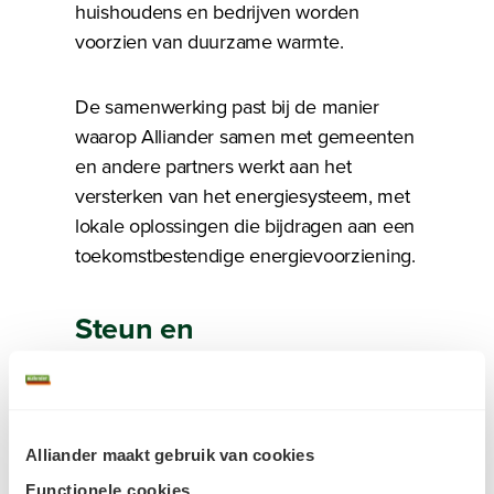
huishoudens en bedrijven worden
voorzien van duurzame warmte.
De samenwerking past bij de manier
waarop Alliander samen met gemeenten
en andere partners werkt aan het
versterken van het energiesysteem, met
lokale oplossingen die bijdragen aan een
toekomstbestendige energievoorziening.
Steun en
aandachtspunten
De afgelopen maanden hebben de
Alliander maakt gebruik van cookies
gemeenteraden, NDW en Alliander
Functionele cookies