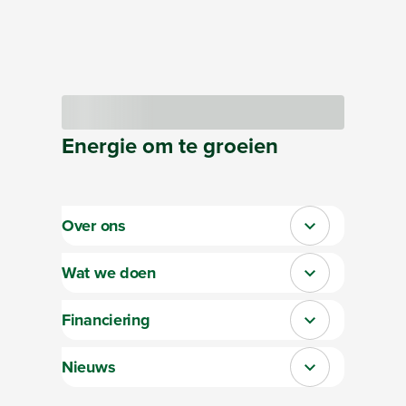
Bezig met laden
Energie
om te
groeien
Over ons
Sluit section-0
Wat we doen
Sluit section-1
Financiering
Sluit section-2
Nieuws
Sluit section-3