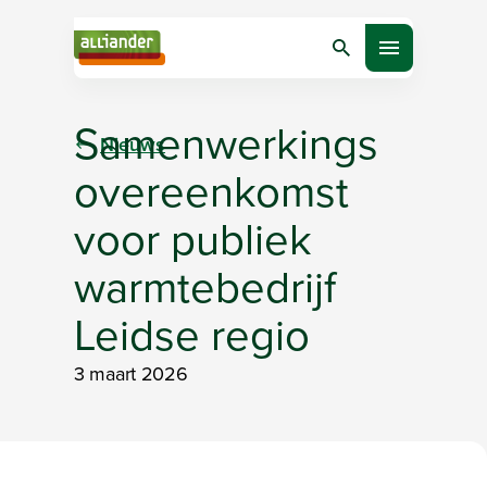
Zoeken
Open menu
Samenwerkings
Nieuws
overeenkomst
voor publiek
warmtebedrijf
Leidse regio
3 maart 2026
Bezig met laden