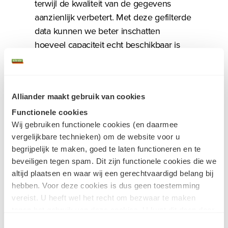
terwijl de kwaliteit van de gegevens
aanzienlijk verbetert. Met deze gefilterde
data kunnen we beter inschatten
hoeveel capaciteit echt beschikbaar is
voor nieuwe aansluitingen en hoe we het
netwerk slimmer kunnen gebruiken.
Alliander maakt gebruik van cookies
Waarom is dit belangrijk?
Functionele cookies
Wij gebruiken functionele cookies (en daarmee
De energietransitie brengt grote
vergelijkbare technieken) om de website voor u
veranderingen met zich mee. Elektriciteit
begrijpelijk te maken, goed te laten functioneren en te
wordt niet langer alleen centraal
beveiligen tegen spam. Dit zijn functionele cookies die we
altijd plaatsen en waar wij een gerechtvaardigd belang bij
opgewekt, maar ook lokaal via wind- en
hebben. Voor deze cookies is dus geen toestemming
zonneparken. Dit zorgt voor
vereist. U heeft wel het recht om bezwaar te maken
tweerichtingsverkeer op het netwerk en
tegen het gebruik van deze cookies. U kunt dit doen door
maakt de belasting grilliger. Het
in het
cookiestatement
onderin achter de cookienaam op
Toestemmingsselectie