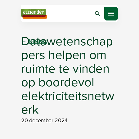
Zoeken
Open menu
Datawetenschap
Nieuws
pers helpen om
ruimte te vinden
op boordevol
elektriciteitsnetw
erk
20 december 2024