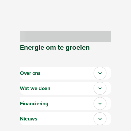
Bezig met laden
Energie
om te
groeien
Over ons
Sluit section-0
Wat we doen
Sluit section-1
Financiering
Sluit section-2
Nieuws
Sluit section-3