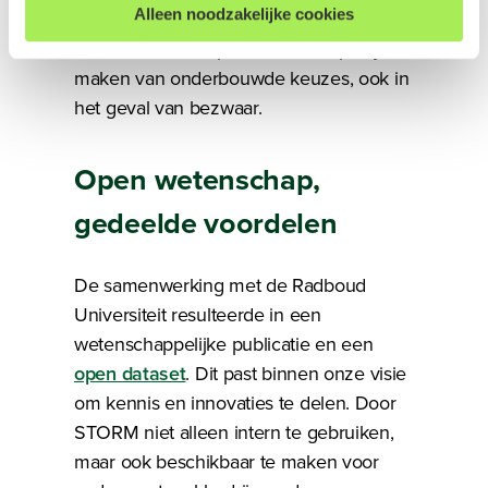
Alleen noodzakelijke cookies
een aanvraag wel of niet mogelijk is. Dit
versterkt de transparantie en helpt bij het
We werken samen met
14 derden
die uw gegevens
maken van onderbouwde keuzes, ook in
kunnen ontvangen en verwerken.
het geval van bezwaar.
Open wetenschap,
gedeelde voordelen
De samenwerking met de Radboud
Universiteit resulteerde in een
wetenschappelijke publicatie en een
open dataset
. Dit past binnen onze visie
om kennis en innovaties te delen. Door
STORM niet alleen intern te gebruiken,
maar ook beschikbaar te maken voor