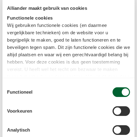
eerste fase, de ‘idee fase’, geholpen met
Alliander maakt gebruik van cookies
de expertise van de netbeheerders.
Functionele cookies
Vervolgens kunnen zij in de prototype
Wij gebruiken functionele cookies (en daarmee
fase hun idee testen in een speciaal voor
vergelijkbare technieken) om de website voor u
de challenge gebouwde simulatiestraat.
begrijpelijk te maken, goed te laten functioneren en te
beveiligen tegen spam. Dit zijn functionele cookies die we
altijd plaatsen en waar wij een gerechtvaardigd belang bij
Deze buitenruimte van 500 vierkante
hebben. Voor deze cookies is dus geen toestemming
meter bootst een typische Nederlandse
vereist. U heeft wel het recht om bezwaar te maken
buurt na, inclusief een aantal woningen
tegen het gebruik van deze cookies. U kunt dit doen door
en transformatorhuisjes. De
in het
cookiestatement
onderin achter de cookienaam op
Toestemmingsselectie
simulatiestraat wordt in november
de link "bezwaar maken" te klikken. Meer informatie over
Functioneel
geopend.
we deze cookies inzetten kun je vinden in
ons
cookiestatement
.
Voorkeuren
Jeroen van Oorschot, Product Owner
Tracking & Analytische cookies
Hardware Innovation: “De vraag naar
Tevens kunnen wij en onze partners informatie over u
Analytisch
meer capaciteit in onze
verzamelen waarbij uw internetgedrag wordt gevolgd