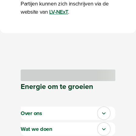
Partijen kunnen zich inschrijven via de
website van
LV-NExT
.
Bezig met laden
Energie
om te
groeien
Over ons
Sluit section-0
Wat we doen
Sluit section-1