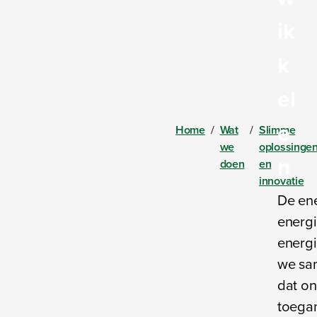
ik
k
el
e
Home
/
Wat
/
Slimme
we
oplossinge
n
doen
en
innovatie
De ene
energi
energi
we sam
dat on
toegan