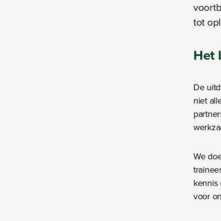
voortb
tot op
Het
De uitd
niet a
partner
werkz
We doen
trainee
kennis 
voor o