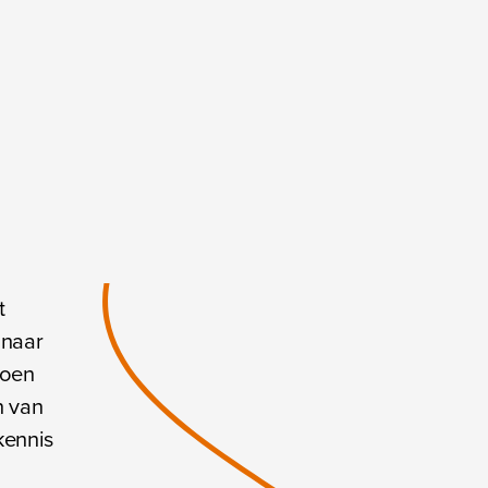
t
 naar
doen
n van
kennis