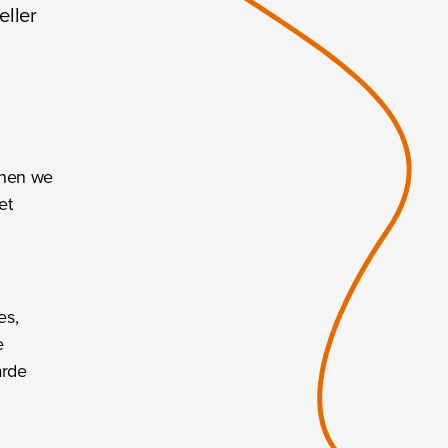
eller
nnen we
et
es,
e
arde