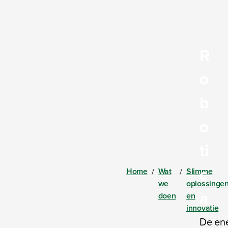
R
o
b
o
ti
c
Home
Wat
Slimme
/
/
we
oplossinge
a
doen
en
innovatie
De ene