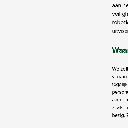
aan he
veilig
roboti
uitvoe
Waa
We zett
vervan
tegelij
person
aanneme
zoals i
bezig. 