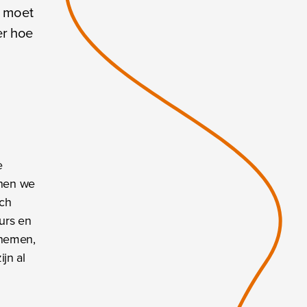
n moet
er hoe
e
nnen we
sch
urs en
rnemen,
jn al